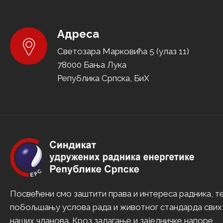
Адреса
Светозара Марковића 5 (улаз 11)
78000 Бања Лука
Република Српска, БиХ
Посвећени смо заштити права и интереса радника, т
побољшању услова рада и животног стандарда свих
наших чланова. Кроз залагање и заједничке напоре,