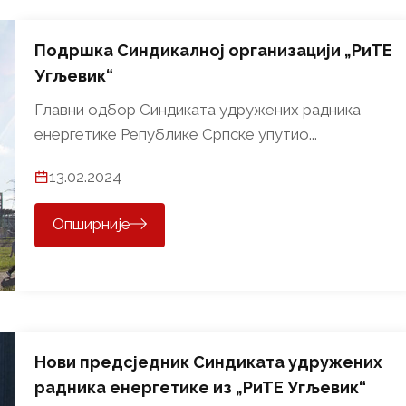
Подршка Синдикалној организацији „РиТЕ
Угљевик“
Главни одбор Синдиката удружених радника
енергетике Републике Српске упутио...
13.02.2024
Опширније
Нови предсједник Синдиката удружених
радника енергетике из „РиТЕ Угљевик“