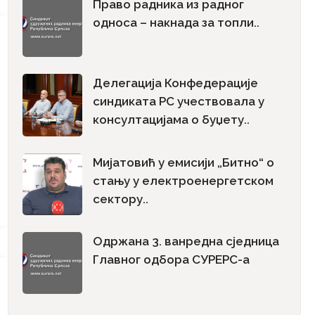
Право радника из радног
односа – накнада за топли..
Делегација Конфедерације
синдиката РС учествовала у
консултацијама о буџету..
Мијатовић у емисији „Битно“ о
стању у електроенергетском
сектору..
Одржана 3. ванредна сједница
Главног одбора СУРЕРС-а