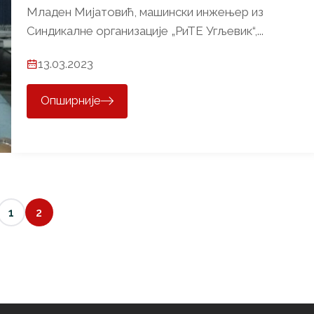
Младен Мијатовић, машински инжењер из
Синдикалне организације „РиТЕ Угљевик“,...
13.03.2023
Опширније
1
2