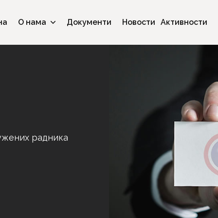
на
О нама
Документи
Новости
Активности
ружених радника