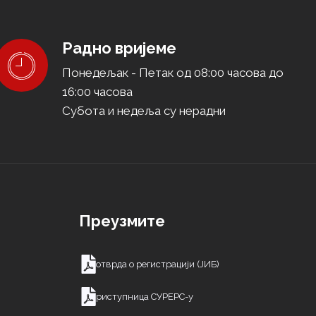
Радно вријеме
Понедељак - Петак од 08:00 часова до
16:00 часова
Субота и недеља су нерадни
е
Преузмите
Потврда о регистрацији (ЈИБ)
Приступница СУРЕРС-у