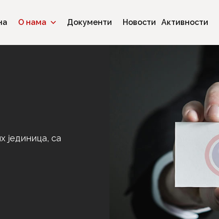
на
О нама
Документи
Новости
Активности
х јединица, са