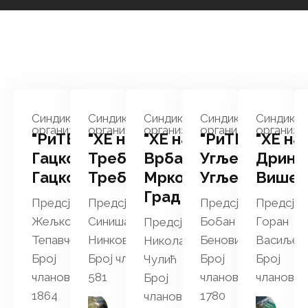
Синдикална
Синдикална
Синдикална
Синдикална
Синдикал
организација
организација
организација
организација
организа
"РиТЕ
"ХЕ на
"ХЕ на
"РиТЕ
"ХЕ на
Гацко"
Требишњици"
Врбасу"
Угљевик"
Дрини
Гацко
Требиње
Мркоњић
Угљевик
Вишег
Град
Предсједник:
Предсједник:
Предсједник:
Предсјед
Жељко
Синиша
Бобан
Горан
Предсједник:
Тепавчевић
Нинковић
Беновић
Васиљев
Никола
Број
Број чланова:
Број
Број
Чулић
чланова:
581
чланова:
чланова: 
Број
1864
1780
чланова: 150