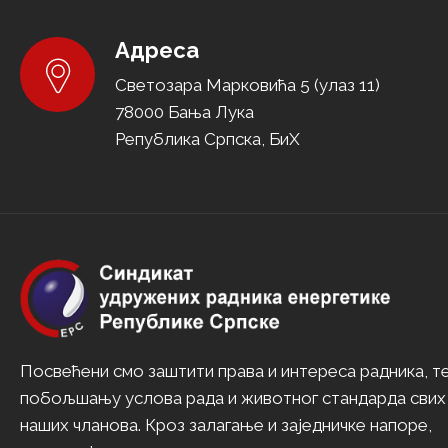
Адреса
Светозара Марковића 5 (улаз 11)
78000 Бања Лука
Република Српска, БиХ
Посвећени смо заштити права и интереса радника, т
побољшању услова рада и животног стандарда свих
наших чланова. Кроз залагање и заједничке напоре,