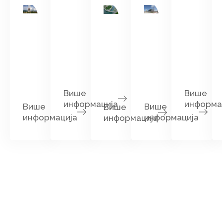
Више
Више
информација
информа
Више
Више
Више
информација
информација
информација