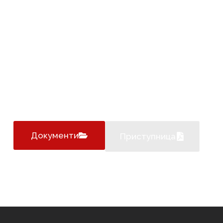
З
а
ј
е
д
н
о
м
о
ж
е
м
о
с
в
ч
е
к
а
ј
,
у
ч
л
а
н
и
с
е
!
Поносни смо на чланство у три највеће европске и 
синдикалне групације RETUN SEE и PSI/EPSU.
Документи
Приступница