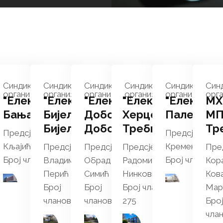
на
Синдикална
Синдикална
Синдикална
Синдикална
Синдикална
Син
ција
организација
организација
организација
организација
организација
орга
"Електрокрајина"
"Електро
"Електро
"Електро
"Електрод
МХ
"
Бања Лука
Бијељина"
Добој"
Херцеговина"
Пале
М
рад
Бијељина
Добој
Требиње
Тр
Предсједник: Синиша
Предсједник:
Кљајић
Кременовић
ник:
Предсједник:
Предсједник:
Предсједник:
Пред
Број чланова: 1246
Број чланова: 
Владимир
Обрад
Радомир
Кор
ић
Перић
Симић
Нинковић
Ков
Број
Број
Број чланова:
Мар
368
чланова: 675
чланова: 310
275
Бро
члан