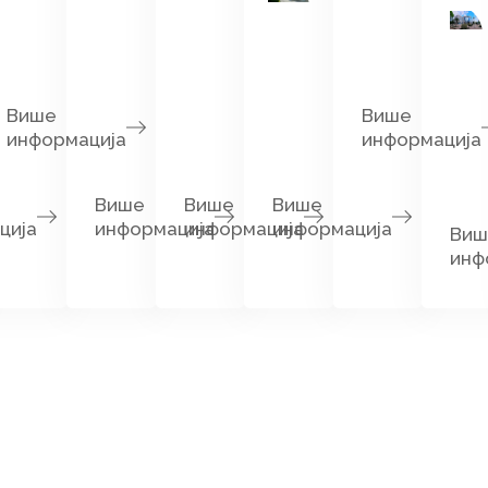
Више
Више
информација
информација
Више
Више
Више
ција
информација
информација
информација
Виш
инф