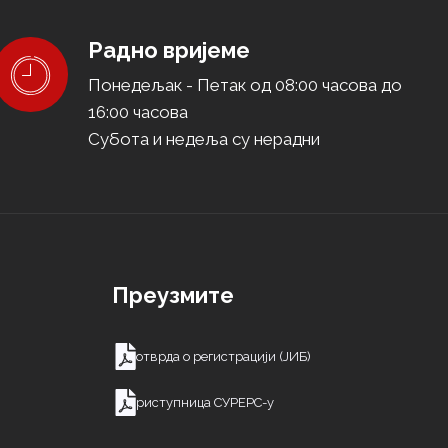
Радно вријеме
Понедељак - Петак од 08:00 часова до
16:00 часова
Субота и недеља су нерадни
е
Преузмите
Потврда о регистрацији (ЈИБ)
Приступница СУРЕРС-у