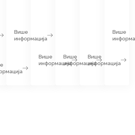
Више
Више
информација
информа
Више
Више
Више
информација
информација
информација
е
ормација